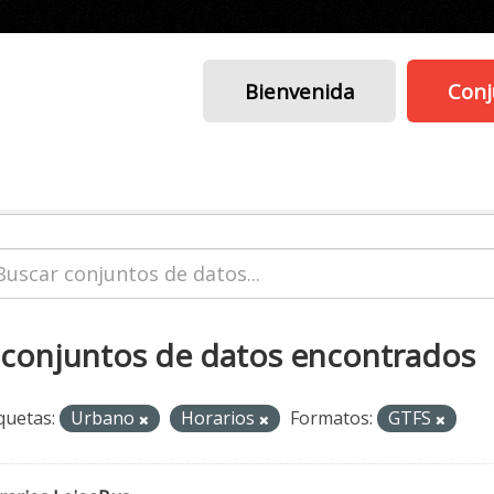
Bienvenida
Conj
 conjuntos de datos encontrados
quetas:
Urbano
Horarios
Formatos:
GTFS