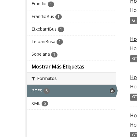
Ho
Erandio
1
Ho
ErandioBus
1
GT
EtxebarriBus
1
Ho
LejoanBusa
1
Ho
Sopelana
1
GT
Mostrar Más Etiquetas
Ho
Formatos
Ho
GTFS
5
GT
XML
5
Ho
Hor
GT