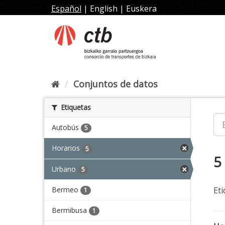
Ir
Español
|
English
|
Euskera
al
contenido
Conjuntos de datos
Etiquetas
Autobús
5
Horarios
5
5
Urbano
5
Bermeo
Eti
1
Bermibusa
1