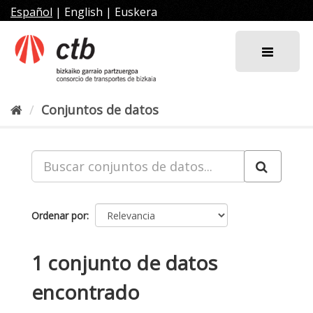
Ir
Español
|
English
|
Euskera
al
contenido
Conjuntos de datos
Ordenar por
1 conjunto de datos
encontrado