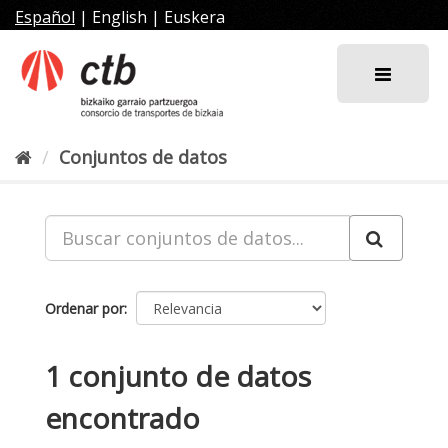
Ir
Español
|
English
|
Euskera
al
contenido
Conjuntos de datos
Ordenar por
1 conjunto de datos
encontrado