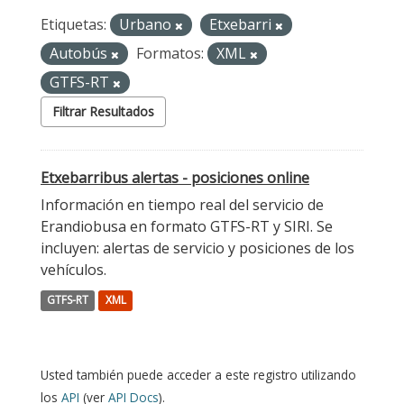
Etiquetas:
Urbano
Etxebarri
Autobús
Formatos:
XML
GTFS-RT
Filtrar Resultados
Etxebarribus alertas - posiciones online
Información en tiempo real del servicio de
Erandiobusa en formato GTFS-RT y SIRI. Se
incluyen: alertas de servicio y posiciones de los
vehículos.
GTFS-RT
XML
Usted también puede acceder a este registro utilizando
los
API
(ver
API Docs
).