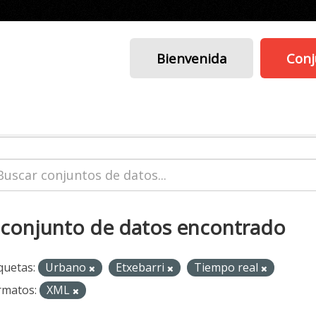
Bienvenida
Conj
 conjunto de datos encontrado
quetas:
Urbano
Etxebarri
Tiempo real
rmatos:
XML