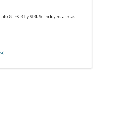
ato GTFS-RT y SIRI. Se incluyen: alertas
cs
).