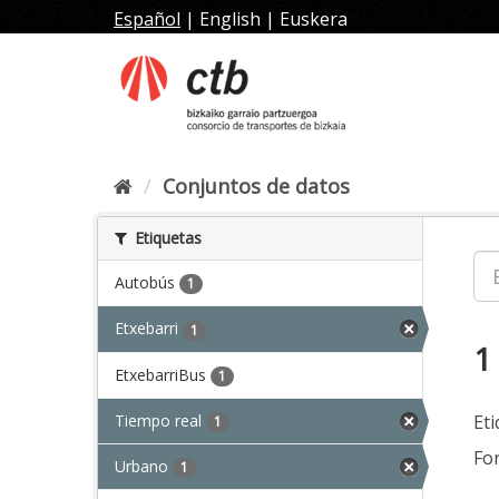
Ir
Español
|
English
|
Euskera
al
contenido
Conjuntos de datos
Etiquetas
Autobús
1
Etxebarri
1
1
EtxebarriBus
1
Tiempo real
Eti
1
Fo
Urbano
1