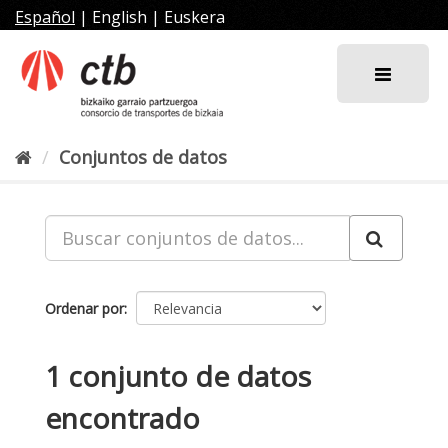
Ir
Español
|
English
|
Euskera
al
contenido
Conjuntos de datos
Ordenar por
1 conjunto de datos
encontrado