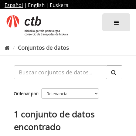
Ir
Español
|
English
|
Euskera
al
contenido
Conjuntos de datos
Ordenar por
1 conjunto de datos
encontrado