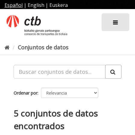
Ir
Español
|
English
|
Euskera
al
contenido
Conjuntos de datos
Ordenar por
5 conjuntos de datos
encontrados