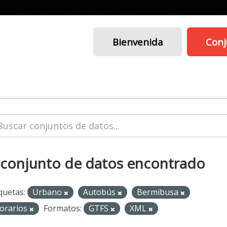
Bienvenida
Conj
 conjunto de datos encontrado
quetas:
Urbano
Autobús
Bermibusa
orarios
Formatos:
GTFS
XML