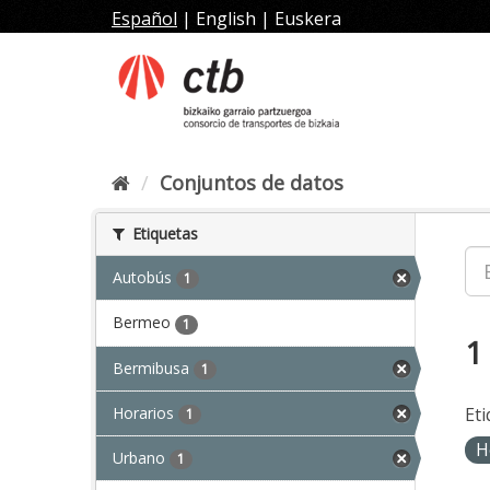
Ir
Español
|
English
|
Euskera
al
contenido
Conjuntos de datos
Etiquetas
Autobús
1
Bermeo
1
1
Bermibusa
1
Horarios
Eti
1
H
Urbano
1