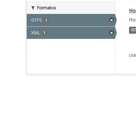
Formatos
Ho
Ho
GTFS
1
GT
XML
1
Ust