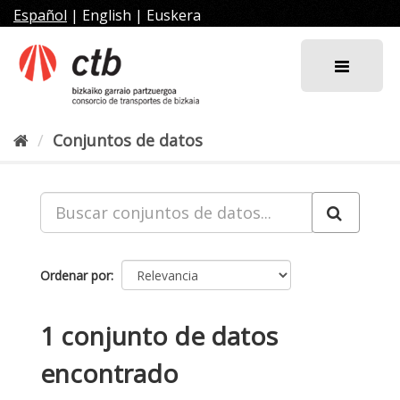
Ir
Español
|
English
|
Euskera
al
contenido
Conjuntos de datos
Ordenar por
1 conjunto de datos
encontrado