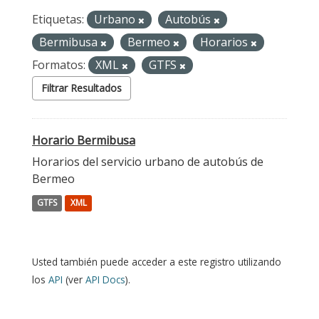
Etiquetas:
Urbano
Autobús
Bermibusa
Bermeo
Horarios
Formatos:
XML
GTFS
Filtrar Resultados
Horario Bermibusa
Horarios del servicio urbano de autobús de
Bermeo
GTFS
XML
Usted también puede acceder a este registro utilizando
los
API
(ver
API Docs
).