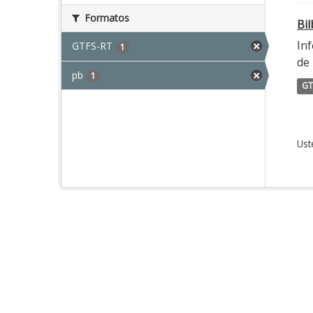
Formatos
Bi
Inf
GTFS-RT
1
de 
pb
1
GT
Ust