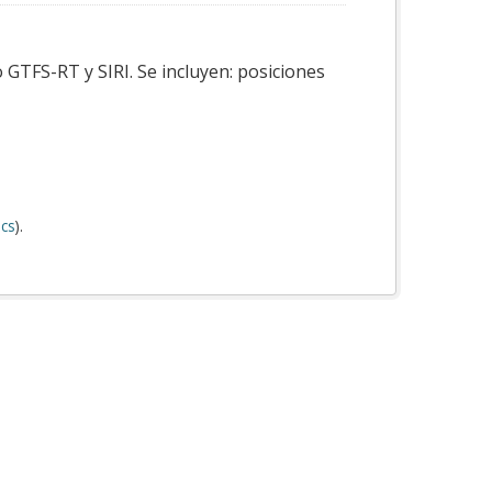
 GTFS-RT y SIRI. Se incluyen: posiciones
cs
).