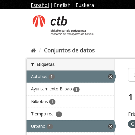
Ir
Español
|
English
|
Euskera
al
contenido
Conjuntos de datos
Etiquetas
Autobús
1
Ayuntamiento Bilbao
1
1
Bilbobus
1
Tiempo real
Eti
1
G
Urbano
1