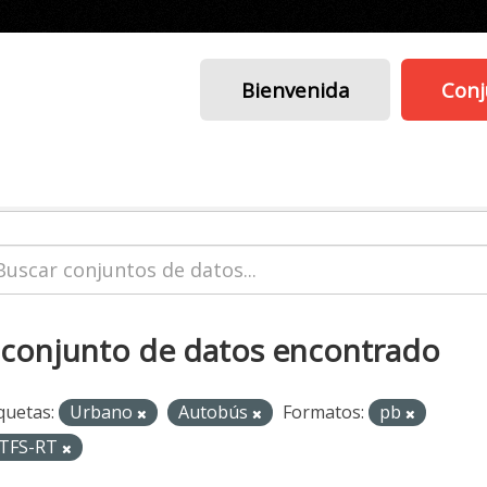
Bienvenida
Conj
 conjunto de datos encontrado
quetas:
Urbano
Autobús
Formatos:
pb
TFS-RT