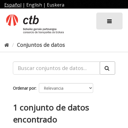
Ir
Español
|
English
|
Euskera
al
contenido
Conjuntos de datos
Ordenar por
1 conjunto de datos
encontrado