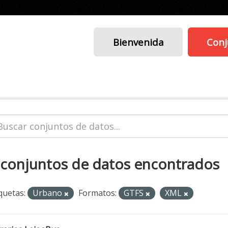
Bienvenida
Conj
 conjuntos de datos encontrados
quetas:
Urbano
Formatos:
GTFS
XML