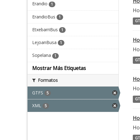
Ho
Erandio
1
Ho
ErandioBus
1
GT
EtxebarriBus
1
Ho
LejoanBusa
1
Ho
Sopelana
1
GT
Mostrar Más Etiquetas
Ho
Formatos
Ho
GTFS
5
GT
XML
5
Ho
Hor
GT