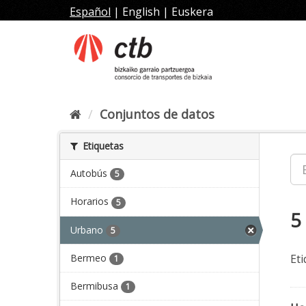
Ir
Español
|
English
|
Euskera
al
contenido
Conjuntos de datos
Etiquetas
Autobús
5
Horarios
5
5
Urbano
5
Bermeo
Eti
1
Bermibusa
1