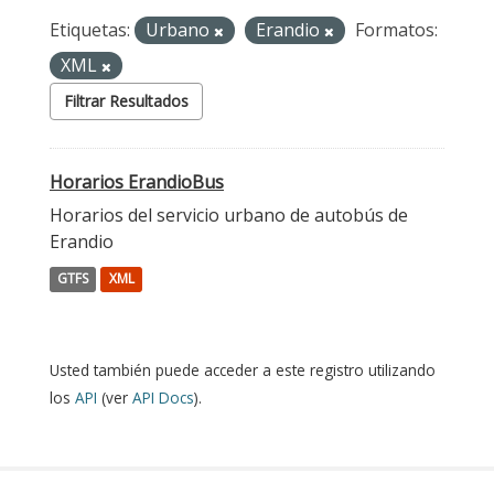
Etiquetas:
Urbano
Erandio
Formatos:
XML
Filtrar Resultados
Horarios ErandioBus
Horarios del servicio urbano de autobús de
Erandio
GTFS
XML
Usted también puede acceder a este registro utilizando
los
API
(ver
API Docs
).