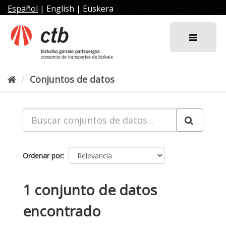
Ir
Español
|
English
|
Euskera
al
contenido
Conjuntos de datos
Ordenar por
1 conjunto de datos
encontrado