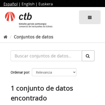
Ir
Español
|
English
|
Euskera
al
contenido
Conjuntos de datos
Ordenar por
1 conjunto de datos
encontrado