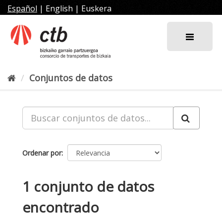
Ir
Español
|
English
|
Euskera
al
contenido
Conjuntos de datos
Ordenar por
1 conjunto de datos
encontrado