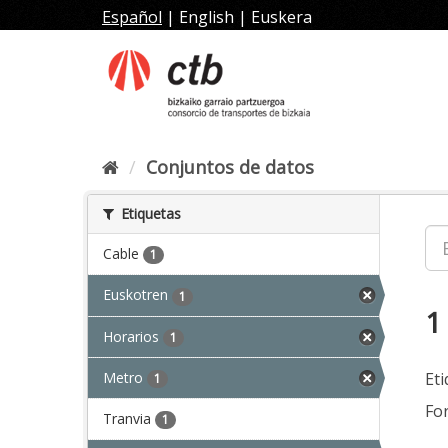
Ir
Español
|
English
|
Euskera
al
contenido
Conjuntos de datos
Etiquetas
Cable
1
Euskotren
1
1
Horarios
1
Metro
Eti
1
Fo
Tranvia
1