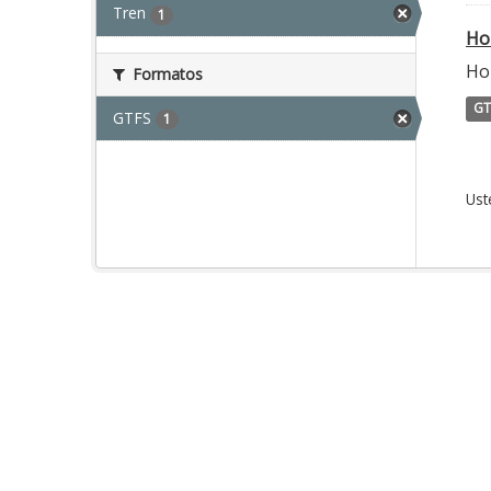
Tren
1
Ho
Hor
Formatos
GT
GTFS
1
Ust