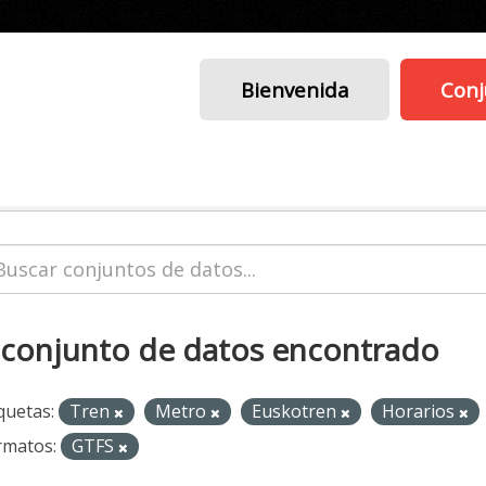
Bienvenida
Conj
 conjunto de datos encontrado
quetas:
Tren
Metro
Euskotren
Horarios
rmatos:
GTFS