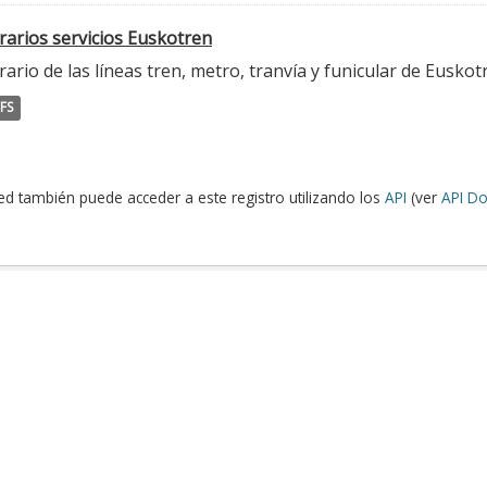
rarios servicios Euskotren
ario de las líneas tren, metro, tranvía y funicular de Euskot
FS
ed también puede acceder a este registro utilizando los
API
(ver
API Do