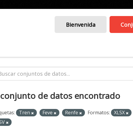
Bienvenida
Conj
 conjunto de datos encontrado
quetas:
Tren
Feve
Renfe
Formatos:
XLSX
SV