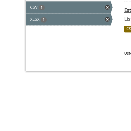
CSV
1
Es
Lis
XLSX
1
CS
Ust