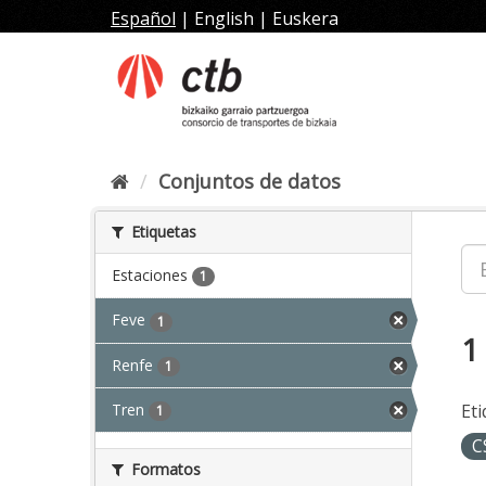
Ir
Español
|
English
|
Euskera
al
contenido
Conjuntos de datos
Etiquetas
Estaciones
1
Feve
1
1
Renfe
1
Tren
Eti
1
C
Formatos