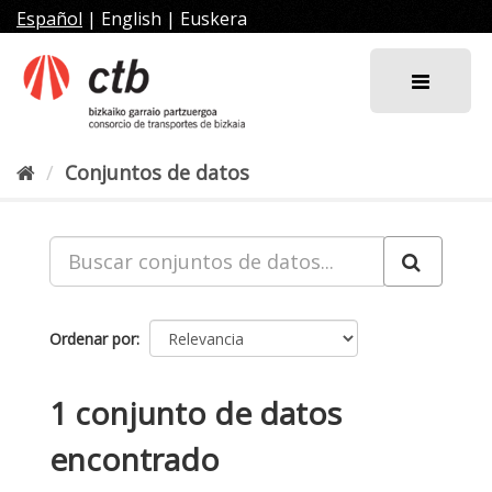
Ir
Español
|
English
|
Euskera
al
contenido
Conjuntos de datos
Ordenar por
1 conjunto de datos
encontrado