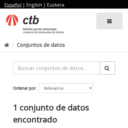
Ir
Español
|
English
|
Euskera
al
contenido
Conjuntos de datos
Ordenar por
1 conjunto de datos
encontrado