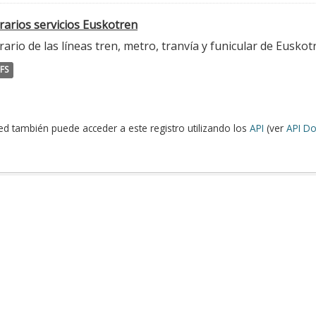
rarios servicios Euskotren
ario de las líneas tren, metro, tranvía y funicular de Euskot
FS
ed también puede acceder a este registro utilizando los
API
(ver
API Do