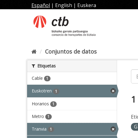
Ir
Español
|
English
|
Euskera
al
contenido
Conjuntos de datos
Etiquetas
Cable
1
Euskotren
1
1
Horarios
1
Metro
Eti
1
G
Tranvia
1