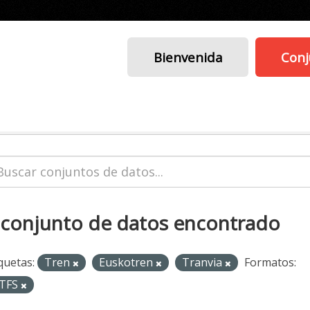
Bienvenida
Conj
 conjunto de datos encontrado
quetas:
Tren
Euskotren
Tranvia
Formatos:
TFS