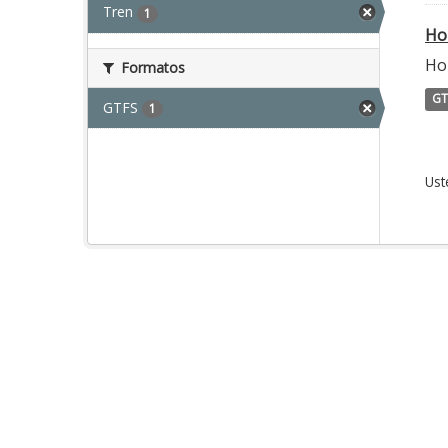
Tren
1
Ho
Hor
Formatos
GT
GTFS
1
Ust