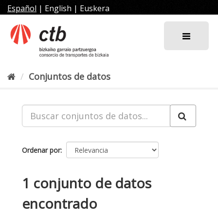
Ir
Español
|
English
|
Euskera
al
contenido
Conjuntos de datos
Ordenar por
1 conjunto de datos
encontrado