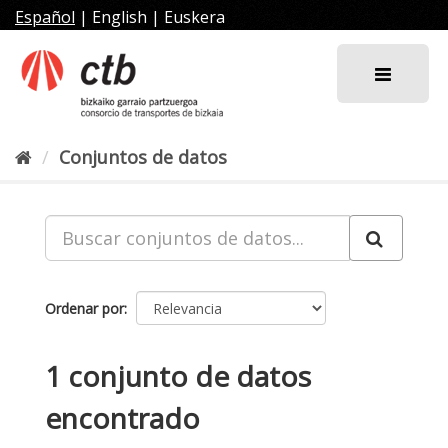
Ir
Español
|
English
|
Euskera
al
contenido
Conjuntos de datos
Ordenar por
1 conjunto de datos
encontrado