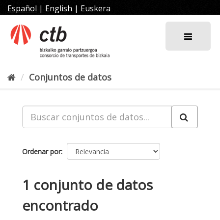
Ir
Español
|
English
|
Euskera
al
contenido
Conjuntos de datos
Ordenar por
1 conjunto de datos
encontrado