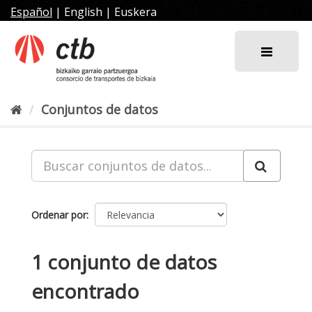
Ir
Español
|
English
|
Euskera
al
contenido
Conjuntos de datos
Ordenar por
1 conjunto de datos
encontrado