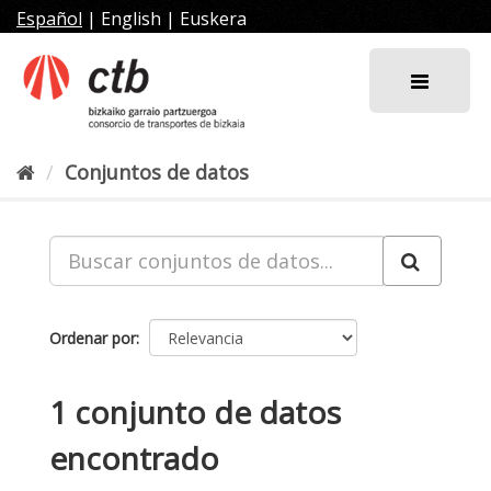
Ir
Español
|
English
|
Euskera
al
contenido
Conjuntos de datos
Ordenar por
1 conjunto de datos
encontrado