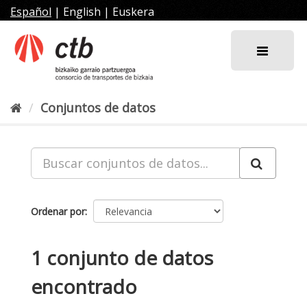
Ir
Español
|
English
|
Euskera
al
contenido
Conjuntos de datos
Ordenar por
1 conjunto de datos
encontrado