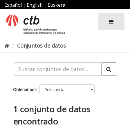
Ir
Español
|
English
|
Euskera
al
contenido
Conjuntos de datos
Ordenar por
1 conjunto de datos
encontrado