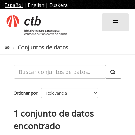
Ir
Español
|
English
|
Euskera
al
contenido
Conjuntos de datos
Ordenar por
1 conjunto de datos
encontrado