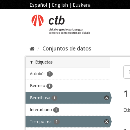
Ir
Español
|
English
|
Euskera
al
contenido
Conjuntos de datos
Etiquetas
Autobús
1
Bermeo
1
1
Bermibusa
1
Interurbano
Eti
1
Tiempo real
1