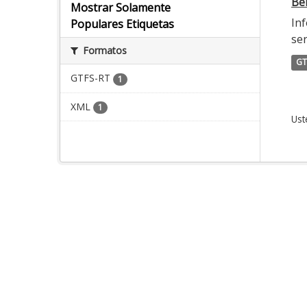
Ber
Mostrar Solamente
Inf
Populares Etiquetas
ser
Formatos
GT
GTFS-RT
1
XML
1
Ust