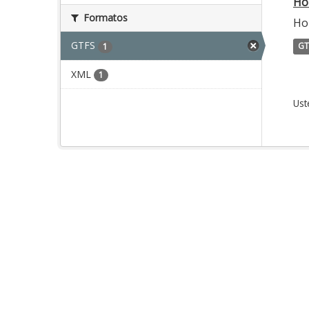
Ho
Formatos
Ho
GTFS
GT
1
XML
1
Ust