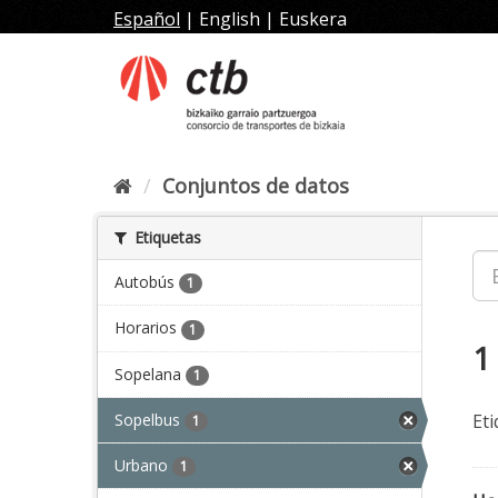
Ir
Español
|
English
|
Euskera
al
contenido
Conjuntos de datos
Etiquetas
Autobús
1
Horarios
1
1
Sopelana
1
Sopelbus
Eti
1
Urbano
1