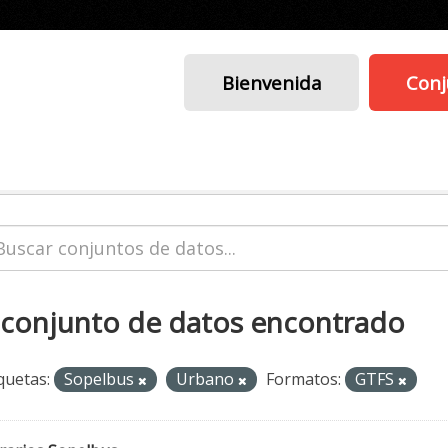
Bienvenida
Conj
 conjunto de datos encontrado
quetas:
Sopelbus
Urbano
Formatos:
GTFS