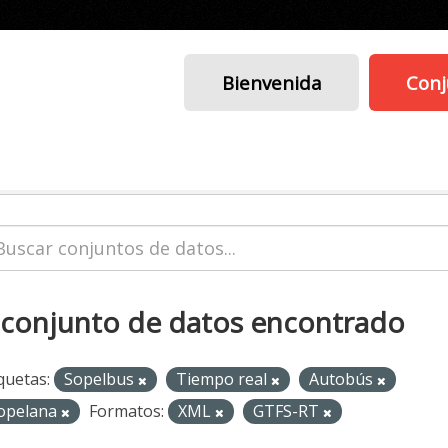
Bienvenida
Conj
 conjunto de datos encontrado
quetas:
Sopelbus
Tiempo real
Autobús
opelana
Formatos:
XML
GTFS-RT