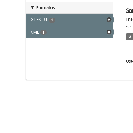
Formatos
Sop
Inf
GTFS-RT
1
ser
XML
1
GT
Ust