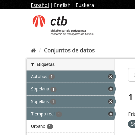
Ir
Español
|
English
|
Euskera
al
contenido
Conjuntos de datos
Etiquetas
Autobús
1
Sopelana
1
1
Sopelbus
1
Tiempo real
Eti
1
S
Urbano
1