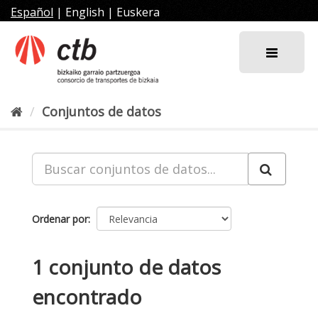
Ir
Español
|
English
|
Euskera
al
contenido
Conjuntos de datos
Ordenar por
1 conjunto de datos
encontrado