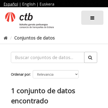
Ir
Español
|
English
|
Euskera
al
contenido
Conjuntos de datos
Ordenar por
1 conjunto de datos
encontrado