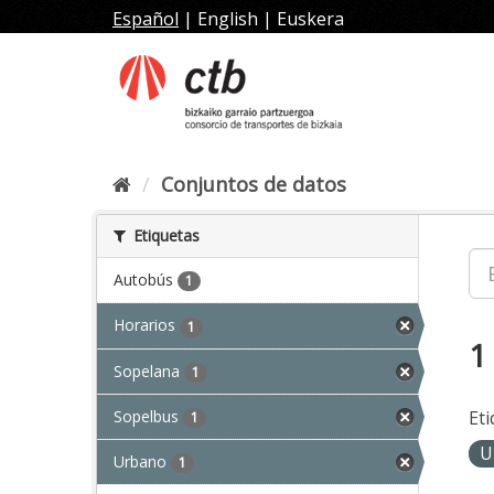
Ir
Español
|
English
|
Euskera
al
contenido
Conjuntos de datos
Etiquetas
Autobús
1
Horarios
1
1
Sopelana
1
Sopelbus
Eti
1
U
Urbano
1