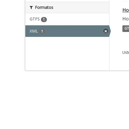
Formatos
Ho
Ho
GTFS
1
GT
XML
1
Ust