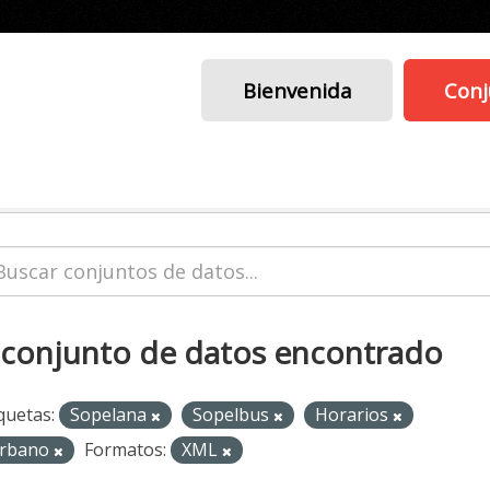
Bienvenida
Conj
 conjunto de datos encontrado
quetas:
Sopelana
Sopelbus
Horarios
rbano
Formatos:
XML