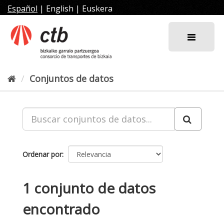
Ir
Español
|
English
|
Euskera
al
contenido
Conjuntos de datos
Ordenar por
1 conjunto de datos
encontrado