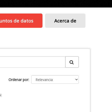
untos de datos
Acerca de
Ordenar por
: