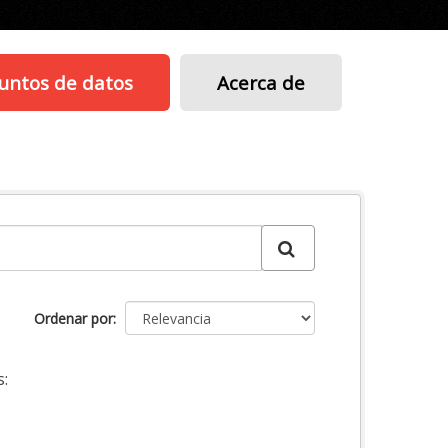
untos de datos
Acerca de
Ordenar por
: