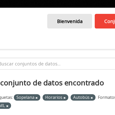
Bienvenida
Conj
 conjunto de datos encontrado
quetas:
Sopelana
Horarios
Autobús
Formatos
ML