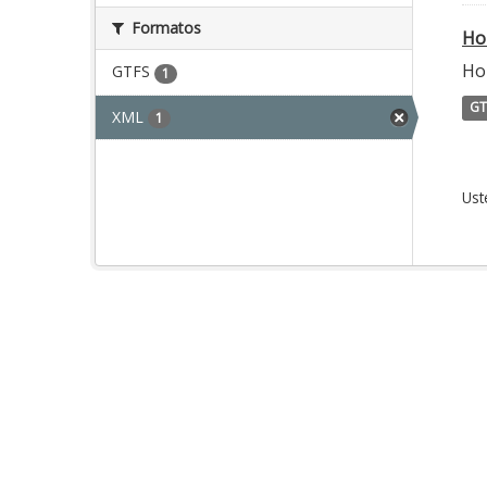
Formatos
Ho
Ho
GTFS
1
GT
XML
1
Ust