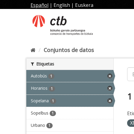
Ir
Español
|
English
|
Euskera
al
contenido
Conjuntos de datos
Etiquetas
Autobús
1
Horarios
1
1
Sopelana
1
Sopelbus
Eti
1
X
Urbano
1