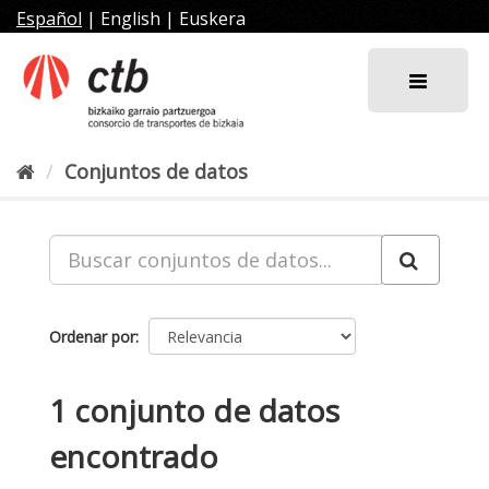
Ir
Español
|
English
|
Euskera
al
contenido
Conjuntos de datos
Ordenar por
1 conjunto de datos
encontrado