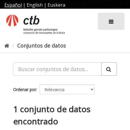
Ir
Español
|
English
|
Euskera
al
contenido
Conjuntos de datos
Ordenar por
1 conjunto de datos
encontrado