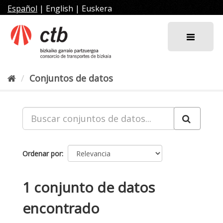
Ir
Español
|
English
|
Euskera
al
contenido
Conjuntos de datos
Ordenar por
1 conjunto de datos
encontrado