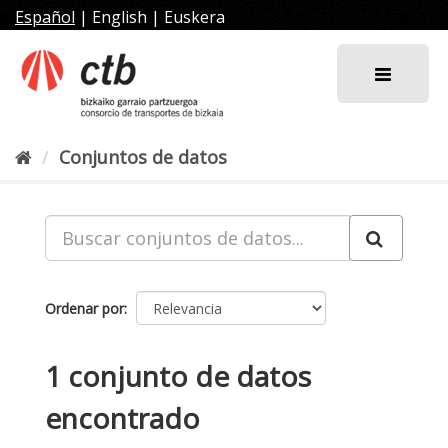
Ir
Español
|
English
|
Euskera
al
contenido
Conjuntos de datos
Ordenar por
1 conjunto de datos
encontrado