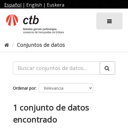
Ir
Español
|
English
|
Euskera
al
contenido
Conjuntos de datos
Ordenar por
1 conjunto de datos
encontrado