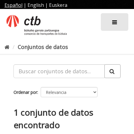
Ir
Español
|
English
|
Euskera
al
contenido
Conjuntos de datos
Ordenar por
1 conjunto de datos
encontrado