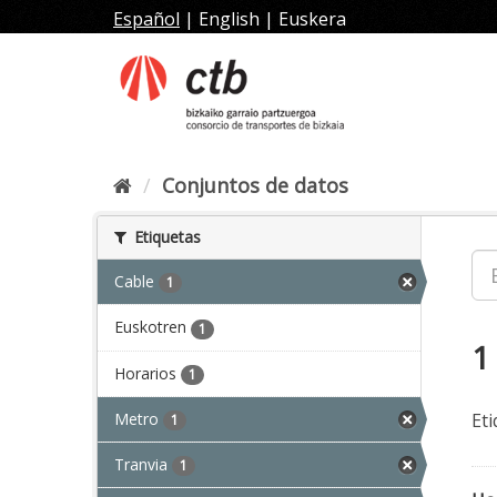
Ir
Español
|
English
|
Euskera
al
contenido
Conjuntos de datos
Etiquetas
Cable
1
Euskotren
1
1
Horarios
1
Metro
Eti
1
Tranvia
1