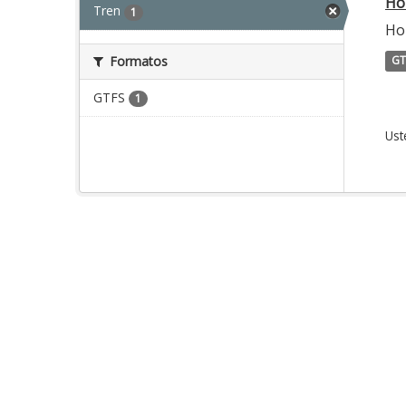
Ho
Tren
1
Hor
Formatos
GT
GTFS
1
Ust