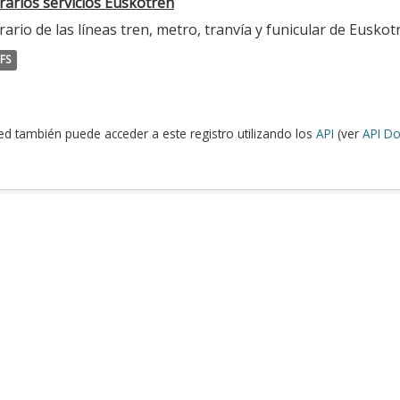
rarios servicios Euskotren
ario de las líneas tren, metro, tranvía y funicular de Euskot
FS
ed también puede acceder a este registro utilizando los
API
(ver
API Do