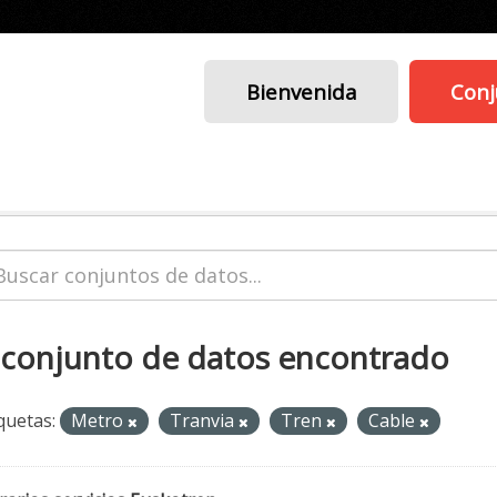
Bienvenida
Conj
 conjunto de datos encontrado
quetas:
Metro
Tranvia
Tren
Cable