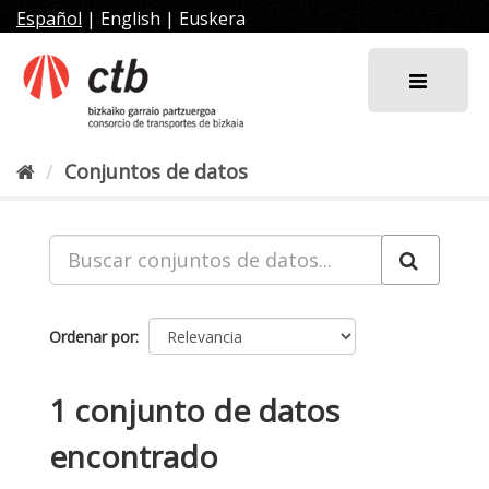
Ir
Español
|
English
|
Euskera
al
contenido
Conjuntos de datos
Ordenar por
1 conjunto de datos
encontrado