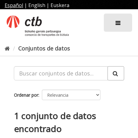
Ir
Español
|
English
|
Euskera
al
contenido
Conjuntos de datos
Ordenar por
1 conjunto de datos
encontrado