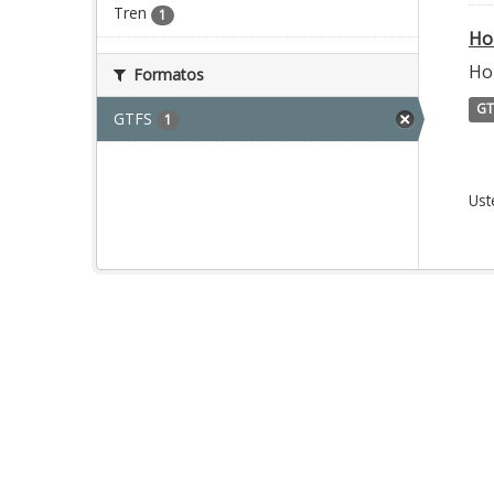
Tren
1
Ho
Hor
Formatos
GT
GTFS
1
Ust