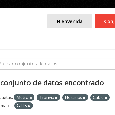
Bienvenida
Conj
 conjunto de datos encontrado
quetas:
Metro
Tranvia
Horarios
Cable
rmatos:
GTFS