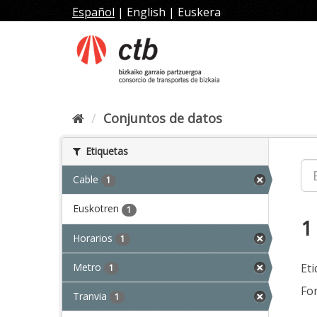
Ir
Español
|
English
|
Euskera
al
contenido
Conjuntos de datos
Etiquetas
Cable
1
Euskotren
1
1
Horarios
1
Metro
Eti
1
Fo
Tranvia
1