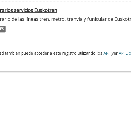
rarios servicios Euskotren
ario de las líneas tren, metro, tranvía y funicular de Euskot
FS
ed también puede acceder a este registro utilizando los
API
(ver
API Do