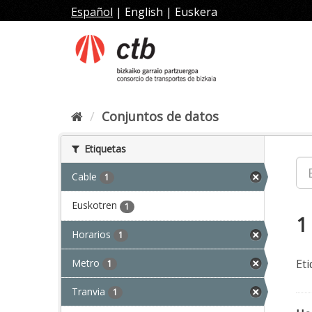
Ir
Español
|
English
|
Euskera
al
contenido
Conjuntos de datos
Etiquetas
Cable
1
Euskotren
1
1
Horarios
1
Metro
Eti
1
Tranvia
1