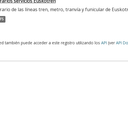
rarios servicios Euskotren
ario de las líneas tren, metro, tranvía y funicular de Euskot
FS
ed también puede acceder a este registro utilizando los
API
(ver
API Do