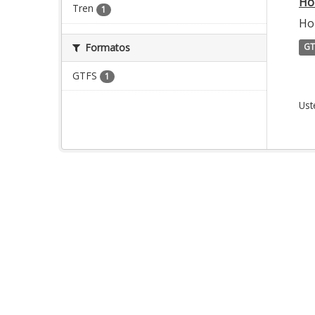
Ho
Tren
1
Hor
Formatos
GT
GTFS
1
Ust