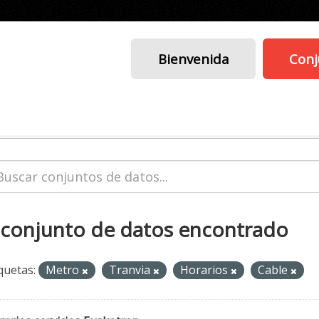
Bienvenida
Conj
 conjunto de datos encontrado
quetas:
Metro
Tranvia
Horarios
Cable