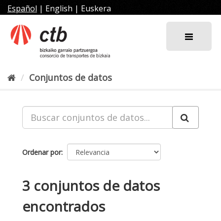
Ir
Español
|
English
|
Euskera
al
contenido
Conjuntos de datos
Ordenar por
3 conjuntos de datos
encontrados