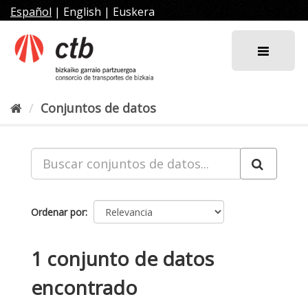
Ir
Español
|
English
|
Euskera
al
contenido
Conjuntos de datos
Ordenar por
1 conjunto de datos
encontrado